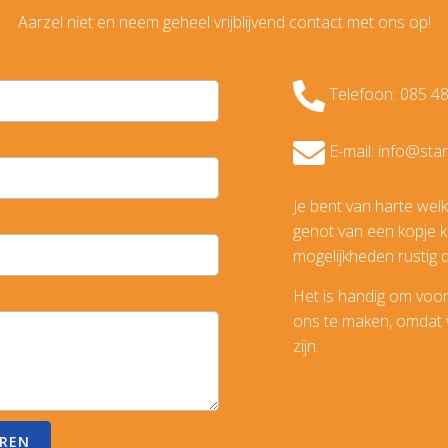
Aarzel niet en neem geheel vrijblijvend contact met ons op!
Telefoon: 085 4
E-mail: info@sta
Je bent van harte we
genot van een kopje ko
mogelijkheden rustig 
Het is handig om voo
ons te maken, omdat wi
zijn.