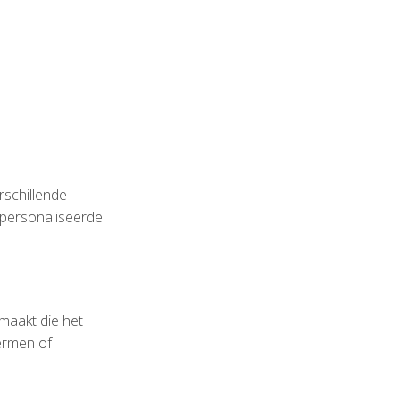
rschillende
epersonaliseerde
 maakt die het
ermen of