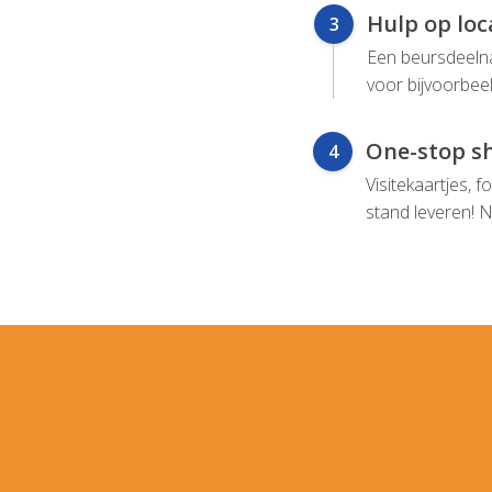
Hulp op loc
3
Een beursdeelna
voor bijvoorbeel
One-stop s
4
Visitekaartjes, f
stand leveren! N