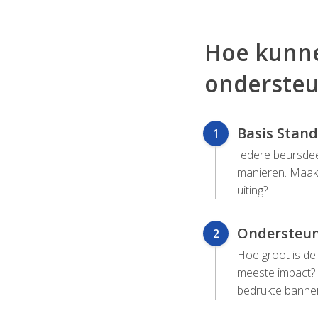
Hoe kunne
onderste
Basis Stan
1
Iedere beursdee
manieren. Maak 
uiting?
Ondersteun
2
Hoe groot is de 
meeste impact? 
bedrukte banner