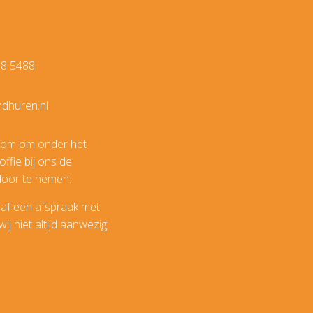
88 5488
ndhuren.nl
lkom om onder het
ffie bij ons de
door te nemen.
raf een afspraak met
j niet altijd aanwezig